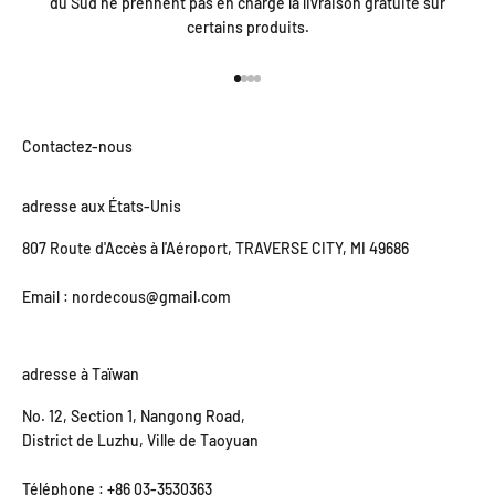
du Sud ne prennent pas en charge la livraison gratuite sur
certains produits.
Aller à l'élément 1
Aller à l'élément 2
Aller à l'élément 3
Aller à l'élément 4
adresse aux États-Unis
807 Route d'Accès à l'Aéroport, TRAVERSE CITY, MI 49686
Email : nordecous@gmail.com
adresse à Taïwan
No. 12, Section 1, Nangong Road,
District de Luzhu, Ville de Taoyuan
Téléphone : +86 03-3530363