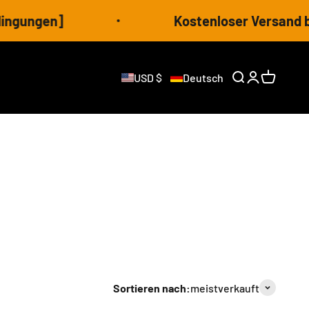
ungen]
Kostenloser Versand bei b
USD $
Deutsch
Suche öffnen
Kundenkonto
Warenkor
Sortieren nach:
meistverkauft