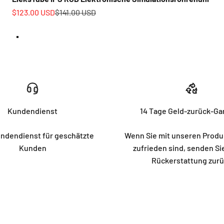
Angebot
Regulärer Preis
$123.00 USD
$141.00 USD
nuten und Sekunden).
Pfeffer weiß
n und Sekunden).
Matt Transparent
Kundendienst
14 Tage Geld-zurück-Ga
ndendienst für geschätzte
Wenn Sie mit unseren Produ
Kunden
zufrieden sind, senden Sie
Rückerstattung zur