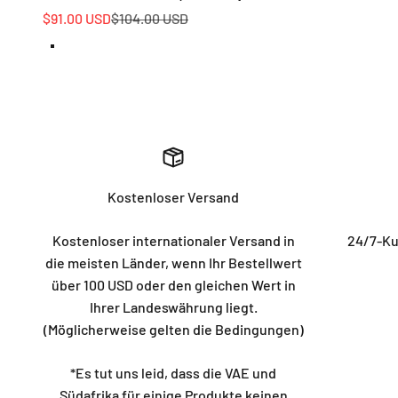
Angebot
Regulärer Preis
$91.00 USD
$104.00 USD
Basis aus weißer Aluminiumlegierung (für Stunden, Mi
Hochwertiger Walnussholzsockel (für Stunden, Minute
Kostenloser Versand
Kostenloser internationaler Versand in
24/7-Ku
die meisten Länder, wenn Ihr Bestellwert
über 100 USD oder den gleichen Wert in
Ihrer Landeswährung liegt.
(Möglicherweise gelten die Bedingungen)
*Es tut uns leid, dass die VAE und
Südafrika für einige Produkte keinen